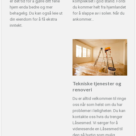
er det tid for å gjøre ditt ferie
komplekset i god stand. Fordi
hjem enda bedre og mer
du kommer helt fra hjemlandet
behagelig. Du kan også leie ut
for å slappe av i solen. Når du
din eiendom for å få ekstra
ankommer...
inntekt.
Tekniske tjenester og
renoveri
Du er alltid velkommen til ringe
oss når som helst om du har
problemer i leiligheten. Du kan
kontakte oss hvis du trenger
Låsesmed. Vi sørger for å
videresende en Låsesmed til
deg så hurtig som mulig.