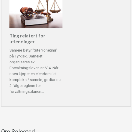
Ting relatert for
utlendinger
Sameie betyr "Site Yönetimi"
på Tyrkisk. Sameiet
organiseres av
Forvaltningsloven nr:634. Når
noen kjøper en eiendom i et
kompleks / sameie, godtar du
å følge reglene for
forvaltningsplanen...
Om Selected