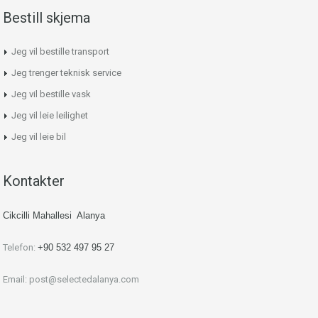
Bestill skjema
Jeg vil bestille transport
Jeg trenger teknisk service
Jeg vil bestille vask
Jeg vil leie leilighet
Jeg vil leie bil
Kontakter
Cikcilli Mahallesi Alanya
Telefon:
+90 532 497 95 27
Email:
post@selectedalanya.com